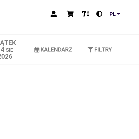
PL
IĄTEK
14
KALENDARZ
FILTRY
SIE
2026